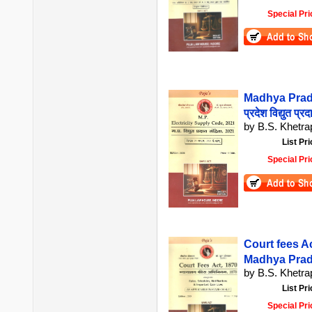
Special Pri
Madhya Prade
प्रदेश विद्युत प्
by B.S. Khetrap
List Pri
Special Pri
Court fees Ac
Madhya Prades
by B.S. Khetrap
List Pri
Special Pri