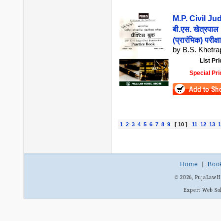
M.P. Civil Ju
बी.एस. खेत्रपाल 
(प्रारंभिक) परीक्ष
by B.S. Khetra
List Pri
Special Pri
1
2
3
4
5
6
7
8
9
[ 10 ]
11
12
13
1
Home
|
Boo
© 2026, PujaLaw
Expert Web So