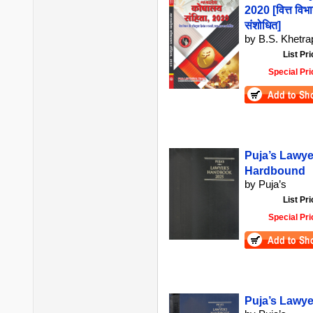
2020 [वित्त विभ
संशोधित]
by B.S. Khetrap
List Pri
Special Pri
Puja’s Lawye
Hardbound
by Puja’s
List Pri
Special Pri
Puja’s Lawye