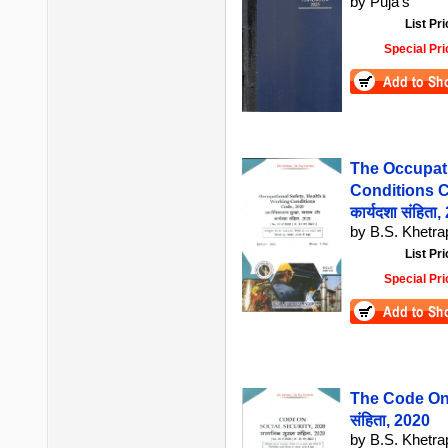
by Puja’s
List Pri
Special Pri
The Occupati
Conditions Cod
कार्यदशा संहिता
by B.S. Khetrap
List Pri
Special Pri
The Code On S
संहिता, 2020
by B.S. Khetrap