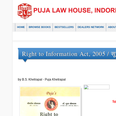
HOME
BROWSE BOOKS
BESTSELLERS
DEALERS NETWORK
ABOU
Right to Information Act, 2005 / 
by B.S. Khetrapal - Puja Khetrapal
Sp